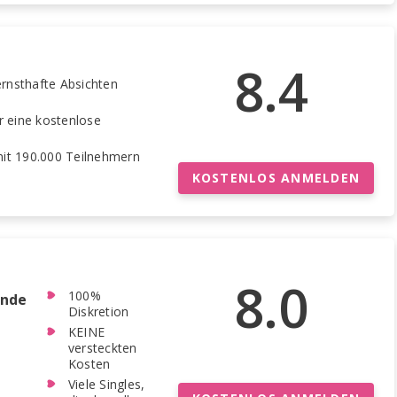
8.4
ernsthafte Absichten
r eine kostenlose
mit 190.000 Teilnehmern
KOSTENLOS ANMELDEN
8.0
100%
ende
Diskretion
KEINE
versteckten
Kosten
Viele Singles,