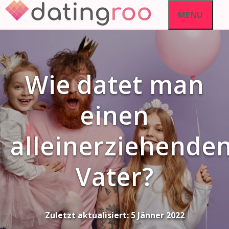
Skip
MENU
to
content
Wie datet man
einen
alleinerziehende
Vater?
Zuletzt aktualisiert:
5 Jänner 2022