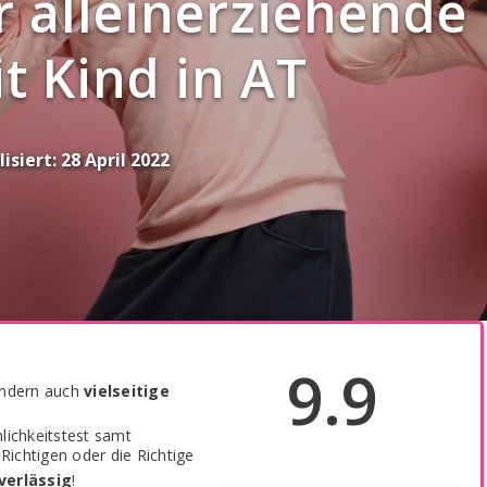
r alleinerziehende
t Kind in AT
isiert:
28 April 2022
9.9
sondern auch
vielseitige
lichkeitstest samt
Richtigen oder die Richtige
verlässig
!