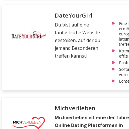
DateYourGirl
Eine 
Du bist auf eine
ermög
fantastische Website
euro
latei
gestoßen, auf der du
treff
jemand Besonderen
Komm
treffen kannst!
effiz
Profe
Sofor
von d
Echte
Michverlieben
Michverlieben ist eine der führ
Online Dating Plattformen in