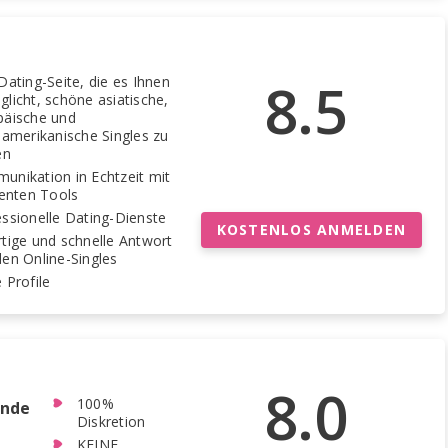
8.5
Dating-Seite, die es Ihnen
licht, schöne asiatische,
päische und
namerikanische Singles zu
en
unikation in Echtzeit mit
ienten Tools
ssionelle Dating-Dienste
KOSTENLOS ANMELDEN
tige und schnelle Antwort
en Online-Singles
 Profile
8.0
100%
ende
Diskretion
KEINE