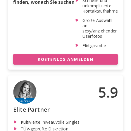
Schnelle und
finden, wonach Sie suchen
unkomplizierte
Kontaktaufnahme
Große Auswahl
an
sexy/anziehenden
Userfotos
Flirtgarantie
KOSTENLOS ANMELDEN
5.9
Elite Partner
Kultivierte, niveauvolle Singles
TÜV-geprüfte Diskretion