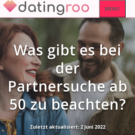
Skip
MENU
to
content
Was gibt es bei
der
Partnersuche ab
50 zu beachten?
Zuletzt aktualisiert:
2 Juni 2022