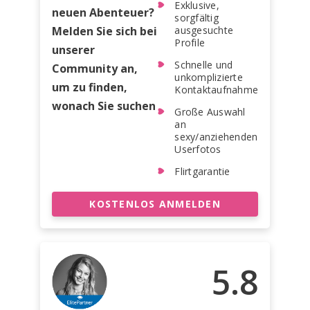
Exklusive,
neuen Abenteuer?
sorgfältig
Melden Sie sich bei
ausgesuchte
Profile
unserer
Schnelle und
Community an,
unkomplizierte
um zu finden,
Kontaktaufnahme
wonach Sie suchen
Große Auswahl
an
sexy/anziehenden
Userfotos
Flirtgarantie
KOSTENLOS ANMELDEN
5.8