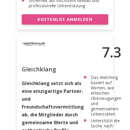
Sicherheit auf höchstem Niveau und
professionelle Unterstützung
KOSTENLOS ANMELDEN
7.3
Gleichklang
Das Matching
basiert auf
Gleichklang setzt sich als
Werten, wie
eine einzigartige Partner-
ethischen
Überzeugungen
und
und
Freundschaftsvermittlung
gemeinsamen
Lebensstilen.
ab, die Mitglieder durch
Unterstützt die
gemeinsame Werte und
Suche nach