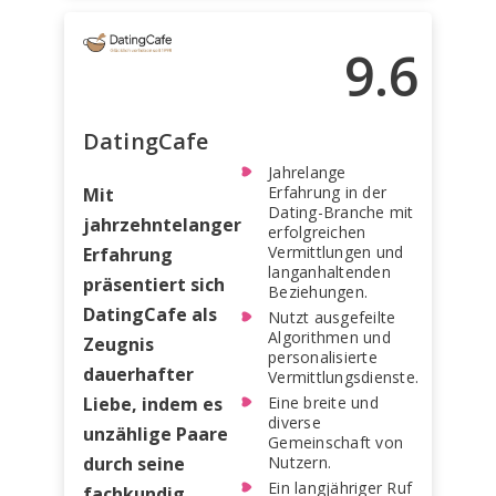
9.6
DatingCafe
Jahrelange
Erfahrung in der
Mit
Dating-Branche mit
jahrzehntelanger
erfolgreichen
Vermittlungen und
Erfahrung
langanhaltenden
präsentiert sich
Beziehungen.
DatingCafe als
Nutzt ausgefeilte
Algorithmen und
Zeugnis
personalisierte
dauerhafter
Vermittlungsdienste.
Liebe, indem es
Eine breite und
diverse
unzählige Paare
Gemeinschaft von
durch seine
Nutzern.
Ein langjähriger Ruf
fachkundig