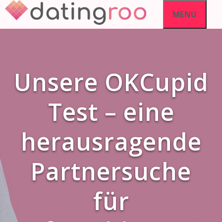
Skip
MENU
to
content
Unsere OKCupid
Test – eine
herausragende
Partnersuche
für