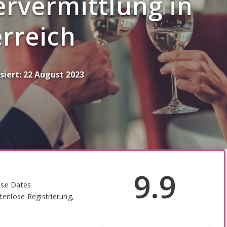
ervermittlung in
rreich
siert:
22 August 2023
9.9
ose Dates
tenlose Registrierung,