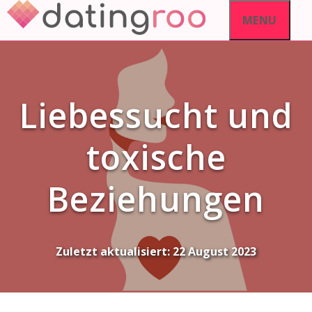
Skip
MENU
to
content
Liebessucht und
toxische
Beziehungen
Zuletzt aktualisiert:
22 August 2023