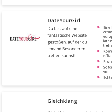
DateYourGirl
Eine 
Du bist auf eine
ermög
fantastische Website
euro
latei
gestoßen, auf der du
treff
jemand Besonderen
Komm
treffen kannst!
effiz
Profe
Sofor
von d
Echte
Gleichklang