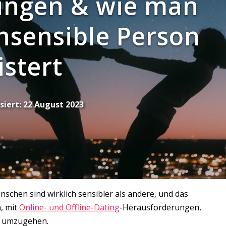
ungen & wie man
hsensible Person
stert
siert:
22 August 2023
chen sind wirklich sensibler als andere, und das
, mit
Online- und Offline-Dating
-Herausforderungen,
t umzugehen.