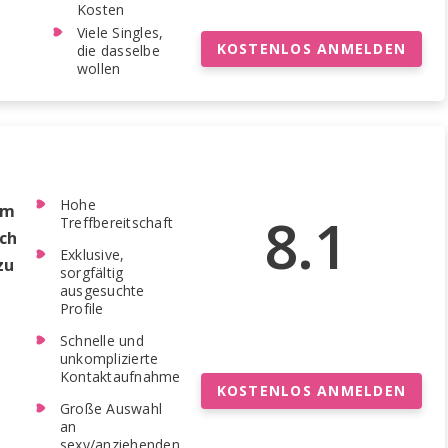
Kosten
Viele Singles,
KOSTENLOS ANMELDEN
die dasselbe
wollen
Hohe
em
8.1
Treffbereitschaft
ch
Exklusive,
zu
sorgfältig
ausgesuchte
Profile
Schnelle und
unkomplizierte
Kontaktaufnahme
KOSTENLOS ANMELDEN
Große Auswahl
an
sexy/anziehenden