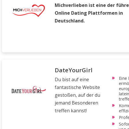
Michverlieben ist eine der führ
Online Dating Plattformen in
Deutschland.
DateYourGirl
Eine 
Du bist auf eine
ermög
fantastische Website
euro
latei
gestoßen, auf der du
treff
jemand Besonderen
Komm
treffen kannst!
effiz
Profe
Sofor