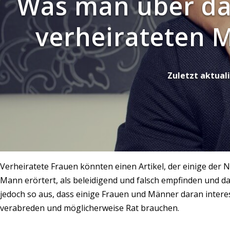
Was man über da
verheirateten M
Zuletzt aktuali
Verheiratete Frauen könnten einen Artikel, der einige der
Mann erörtert, als beleidigend und falsch empfinden und das 
jedoch so aus, dass einige Frauen und Männer daran interes
verabreden und möglicherweise Rat brauchen.