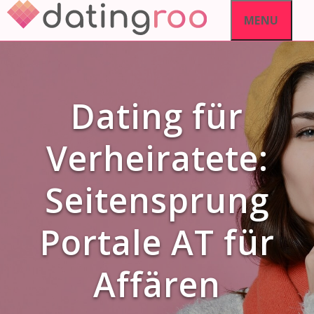
Skip
MENU
to
content
Dating für
Verheiratete:
Seitensprung
Portale AT für
Affären