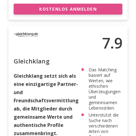
KOSTENLOS ANMELDEN
7.9
Gleichklang
Das Matching
basiert auf
Gleichklang setzt sich als
Werten, wie
eine einzigartige Partner-
ethischen
Überzeugungen
und
und
Freundschaftsvermittlung
gemeinsamen
Lebensstilen.
ab, die Mitglieder durch
Unterstützt die
gemeinsame Werte und
Suche nach
authentische Profile
verschiedenen
Arten von
zusammenbringt.