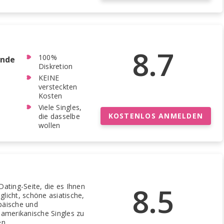
8.7
100%
ende
Diskretion
KEINE
versteckten
Kosten
Viele Singles,
KOSTENLOS ANMELDEN
die dasselbe
wollen
8.5
Dating-Seite, die es Ihnen
licht, schöne asiatische,
päische und
namerikanische Singles zu
en