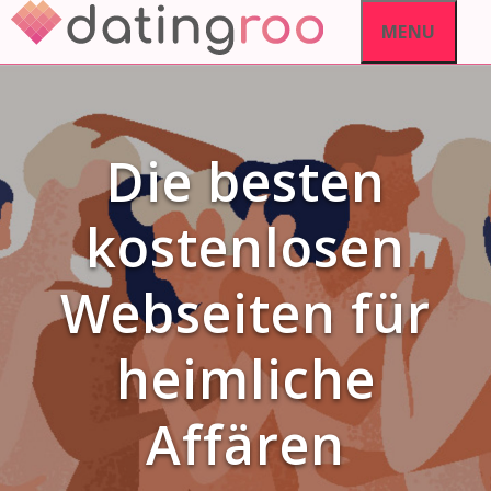
Skip
MENU
to
content
Die besten
kostenlosen
Webseiten für
heimliche
Affären