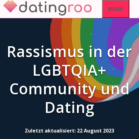
Skip
MENU
to
content
Rassismus in der
LGBTQIA+
Community und
Dating
Zuletzt aktualisiert:
22 August 2023