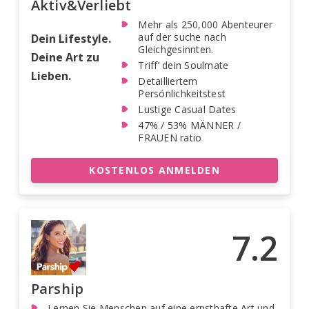
Aktiv&Verliebt
Mehr als 250,000 Abenteurer
auf der suche nach
Dein Lifestyle.
Gleichgesinnten.
Deine Art zu
Triff’ dein Soulmate
Lieben.
Detailliertem
Persönlichkeitstest
Lustige Casual Dates
47% / 53% MÄNNER /
FRAUEN ratio
KOSTENLOS ANMELDEN
7.2
Parship
Lernen Sie Menschen auf eine ernsthafte Art und