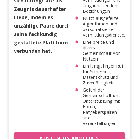
sich DatingCafe als
langanhaltenden
Zeugnis dauerhafter
Beziehungen.
Liebe, indem es
Nutzt ausgefeilte
Algorithmen und
unzählige Paare durch
personalisierte
seine fachkundig
Vermittlungsdienste.
gestaltete Plattform
Eine breite und
diverse
verbunden hat.
Gemeinschaft von
Nutzern.
Ein langjähriger Ruf
für Sicherheit,
Datenschutz und
Zuverlässigkeit.
Gefühl der
Gemeinschaft und
Unterstützung mit
Foren,
Ratgeberspalten
und
Veranstaltungen.
KOSTENLOS ANMELDEN