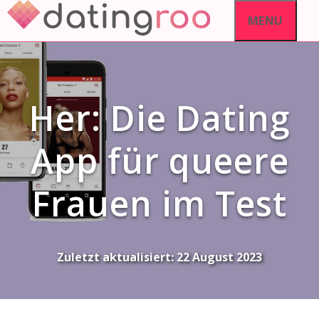
Skip
MENU
to
content
Her: Die Dating
App für queere
Frauen im Test
Zuletzt aktualisiert:
22 August 2023