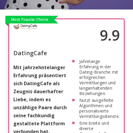
Most Popular Choice
9.9
DatingCafe
Jahrelange
Erfahrung in der
Mit jahrzehntelanger
Dating-Branche mit
Erfahrung präsentiert
erfolgreichen
Vermittlungen und
sich DatingCafe als
langanhaltenden
Zeugnis dauerhafter
Beziehungen.
Liebe, indem es
Nutzt ausgefeilte
Algorithmen und
unzählige Paare durch
personalisierte
seine fachkundig
Vermittlungsdienste.
gestaltete Plattform
Eine breite und
diverse
verbunden hat.