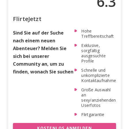
6.3
FlirteJetzt
Hohe
Sind Sie auf der Suche
Treffbereitschaft
nach einem neuen
Exklusive,
Abenteuer? Melden Sie
sorgfältig
sich bei unserer
ausgesuchte
Profile
Community an, um zu
Schnelle und
finden, wonach Sie suchen
unkomplizierte
Kontaktaufnahme
Große Auswahl
an
sexy/anziehenden
Userfotos
Flirtgarantie
KOSTENLOS ANMELDEN