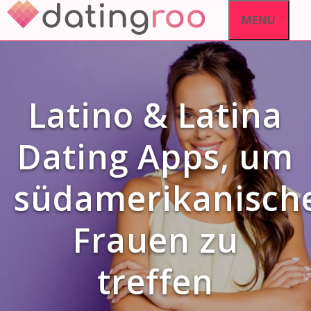
Skip
MENU
to
content
Latino & Latina
Dating Apps, um
südamerikanisch
Frauen zu
treffen