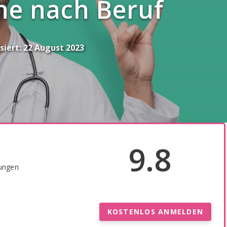
he nach Beruf
siert:
22 August 2023
9.8
u
hungen
KOSTENLOS ANMELDEN