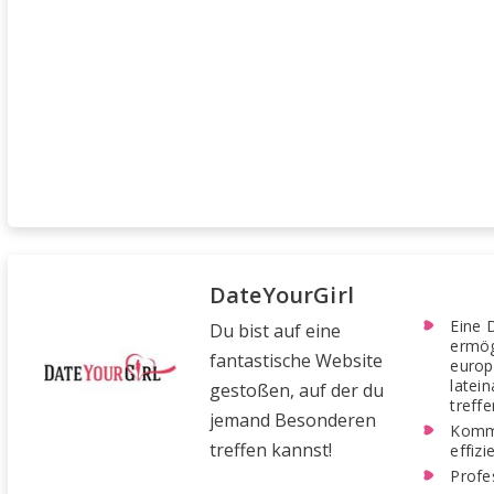
DateYourGirl
Eine 
Du bist auf eine
ermög
fantastische Website
europ
latei
gestoßen, auf der du
treffe
jemand Besonderen
Kommu
treffen kannst!
effiz
Profe