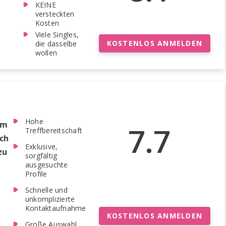
KEINE
versteckten
Kosten
Viele Singles,
KOSTENLOS ANMELDEN
die dasselbe
wollen
Hohe
em
7.7
Treffbereitschaft
ch
Exklusive,
zu
sorgfältig
ausgesuchte
Profile
Schnelle und
unkomplizierte
Kontaktaufnahme
KOSTENLOS ANMELDEN
Große Auswahl