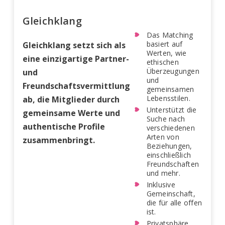
Gleichklang
Das Matching
basiert auf
Gleichklang setzt sich als
Werten, wie
eine einzigartige Partner-
ethischen
Überzeugungen
und
und
Freundschaftsvermittlung
gemeinsamen
Lebensstilen.
ab, die Mitglieder durch
Unterstützt die
gemeinsame Werte und
Suche nach
authentische Profile
verschiedenen
Arten von
zusammenbringt.
Beziehungen,
einschließlich
Freundschaften
und mehr.
Inklusive
Gemeinschaft,
die für alle offen
ist.
Privatsphäre